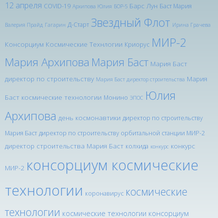
12 апреля
Барс Лун
COVID-19
Баст Мария
Архипова Юлия
БОР-5
Звездный Флот
Д-Старт
Валерия Прайд
Гагарин
Ирина Грачева
МИР-2
Консорциум Космические Технлогии
Криорус
Мария Архипова
Мария Баст
Мария Баст
директор по строительству
Мария
Мария Баст директор строительства
Юлия
Баст космические технологии
Монино
ЭПОС
Архипова
день космонавтики
директор по строительству
Мария Баст
директор по строительству орбитальной станции МИР-2
директор строительства Мария Баст
конкурс
колхида
конкурс
консорциум космические
МИР-2
технологии
космические
коронавирус
технологии
космические технологии консорциум