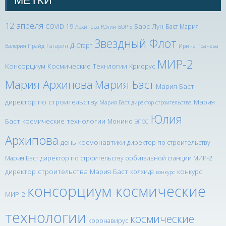
12 апреля
Барс Лун
COVID-19
Баст Мария
Архипова Юлия
БОР-5
Звездный Флот
Д-Старт
Валерия Прайд
Гагарин
Ирина Грачева
МИР-2
Консорциум Космические Технлогии
Криорус
Мария Архипова
Мария Баст
Мария Баст
директор по строительству
Мария
Мария Баст директор строительства
Юлия
Баст космические технологии
Монино
ЭПОС
Архипова
день космонавтики
директор по строительству
Мария Баст
директор по строительству орбитальной станции МИР-2
директор строительства Мария Баст
конкурс
колхида
конкурс
консорциум космические
МИР-2
технологии
космические
коронавирус