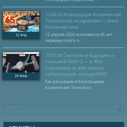
12.04.26 Консорциум Космические
Технологии поздравляет с Днем
Космонавтики
12 апреля 2026 исполняется 65 лет
12
Апр
первому полету ч...
19.02.26 Смотрим в будущее со
станцией МИР-2 — в 40ю
годовщину со дня запуска
орбитальной станции МИР
20
Фев
Как рассказали в Консорциуме
Космические Технологи...