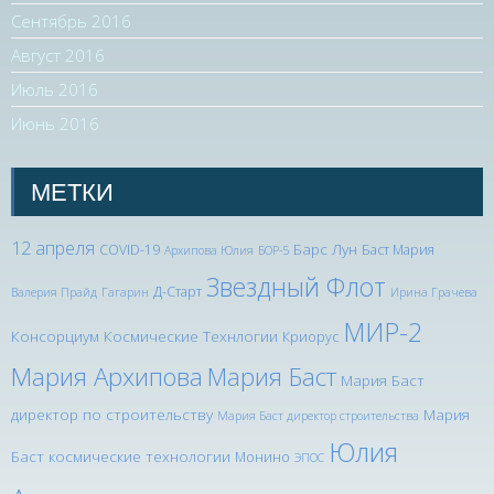
Сентябрь 2016
Август 2016
Июль 2016
Июнь 2016
МЕТКИ
12 апреля
Барс Лун
COVID-19
Баст Мария
Архипова Юлия
БОР-5
Звездный Флот
Д-Старт
Валерия Прайд
Гагарин
Ирина Грачева
МИР-2
Консорциум Космические Технлогии
Криорус
Мария Архипова
Мария Баст
Мария Баст
директор по строительству
Мария
Мария Баст директор строительства
Юлия
Баст космические технологии
Монино
ЭПОС