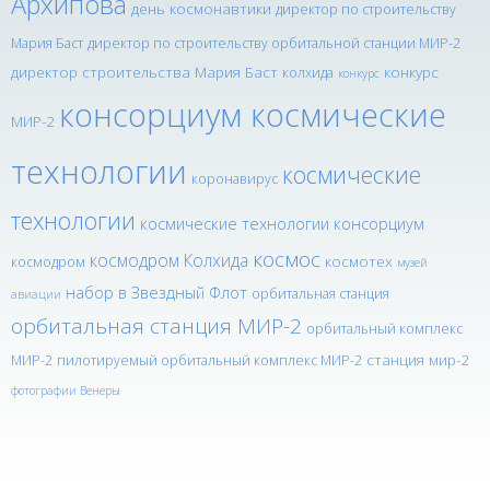
Архипова
день космонавтики
директор по строительству
Мария Баст
директор по строительству орбитальной станции МИР-2
директор строительства Мария Баст
конкурс
колхида
конкурс
консорциум космические
МИР-2
технологии
космические
коронавирус
технологии
космические технологии консорциум
космос
космодром Колхида
космотех
космодром
музей
набор в Звездный Флот
орбитальная станция
авиации
орбитальная станция МИР-2
орбитальный комплекс
станция мир-2
МИР-2
пилотируемый орбитальный комплекс МИР-2
фотографии Венеры