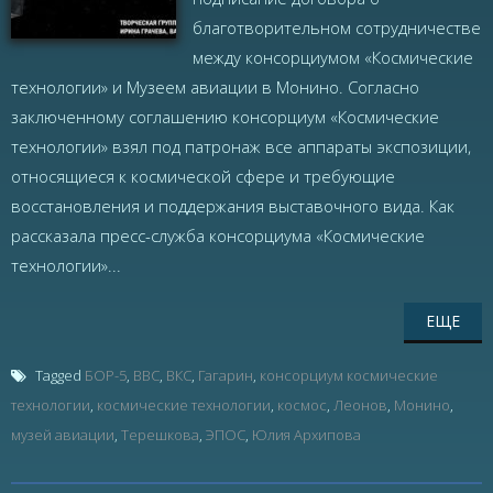
благотворительном сотрудничестве
между консорциумом «Космические
технологии» и Музеем авиации в Монино. Согласно
заключенному соглашению консорциум «Космические
технологии» взял под патронаж все аппараты экспозиции,
относящиеся к космической сфере и требующие
восстановления и поддержания выставочного вида. Как
рассказала пресс-служба консорциума «Космические
технологии»...
ЕЩЕ
Tagged
БОР-5
,
ВВС
,
ВКС
,
Гагарин
,
консорциум космические
технологии
,
космические технологии
,
космос
,
Леонов
,
Монино
,
музей авиации
,
Терешкова
,
ЭПОС
,
Юлия Архипова