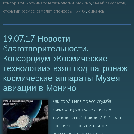
консорциум космические технологии
,
Монино
,
Музей самолетов
,
открытый космос
,
самолет
,
спонсоры
,
ТУ-104
,
финансы
19.07.17 Новости
благотворительности.
Консорциум «Космические
технологии» взял под патронаж
космические аппараты Музея
авиации в Монино
Как сообщила пресс-служба
консорциума «Космические
технологии», 19 июля 2017 года
состоялось официальное
подписание договора о