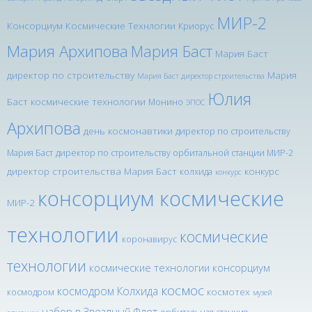
МИР-2
Консорциум Космические Технлогии
Криорус
Мария Архипова
Мария Баст
Мария Баст
директор по строительству
Мария
Мария Баст директор строительства
Юлия
Баст космические технологии
Монино
ЭПОС
Архипова
день космонавтики
директор по строительству
Мария Баст
директор по строительству орбитальной станции МИР-2
директор строительства Мария Баст
конкурс
колхида
конкурс
консорциум космические
МИР-2
технологии
космические
коронавирус
технологии
космические технологии консорциум
космос
космодром Колхида
космотех
космодром
музей
набор в Звездный Флот