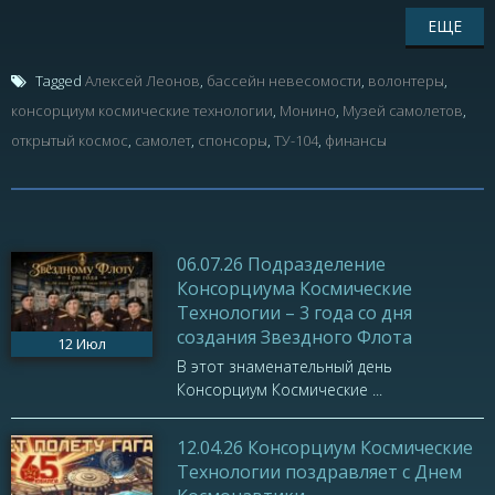
ЕЩЕ
Tagged
Алексей Леонов
,
бассейн невесомости
,
волонтеры
,
консорциум космические технологии
,
Монино
,
Музей самолетов
,
открытый космос
,
самолет
,
спонсоры
,
ТУ-104
,
финансы
06.07.26 Подразделение
Консорциума Космические
Технологии – 3 года со дня
создания Звездного Флота
12
Июл
В этот знаменательный день
Консорциум Космические ...
12.04.26 Консорциум Космические
Технологии поздравляет с Днем