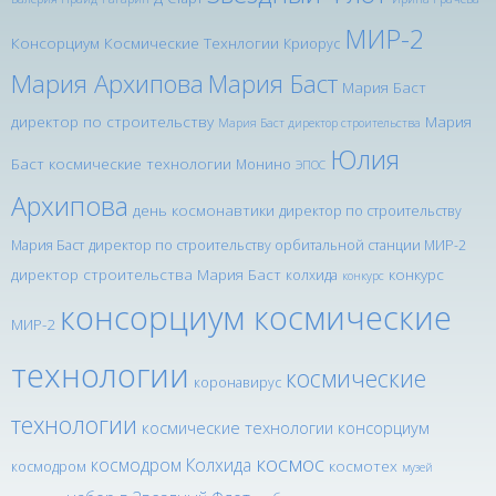
МИР-2
Консорциум Космические Технлогии
Криорус
Мария Архипова
Мария Баст
Мария Баст
директор по строительству
Мария
Мария Баст директор строительства
Юлия
Баст космические технологии
Монино
ЭПОС
Архипова
день космонавтики
директор по строительству
Мария Баст
директор по строительству орбитальной станции МИР-2
директор строительства Мария Баст
конкурс
колхида
конкурс
консорциум космические
МИР-2
технологии
космические
коронавирус
технологии
космические технологии консорциум
космос
космодром Колхида
космотех
космодром
музей