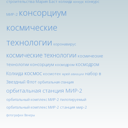
строительства Мария Баст
конкурс
колхида
конкурс
консорциум
МИР-2
космические
технологии
коронавирус
космические технологии
космические
космодром
технологии консорциум
космодром
космос
Колхида
набор в
космотех
музей авиации
Звездный Флот
орбитальная станция
орбитальная станция МИР-2
орбитальный комплекс МИР-2
пилотируемый
станция мир-2
орбитальный комплекс МИР-2
фотографии Венеры