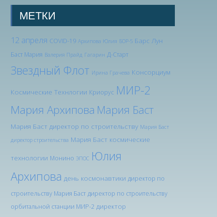
МЕТКИ
12 апреля
Барс Лун
COVID-19
Архипова Юлия
БОР-5
Баст Мария
Д-Старт
Валерия Прайд
Гагарин
Звездный Флот
Консорциум
Ирина Грачева
МИР-2
Космические Технлогии
Криорус
Мария Архипова
Мария Баст
Мария Баст директор по строительству
Мария Баст
Мария Баст космические
директор строительства
Юлия
технологии
Монино
ЭПОС
Архипова
день космонавтики
директор по
строительству Мария Баст
директор по строительству
директор
орбитальной станции МИР-2