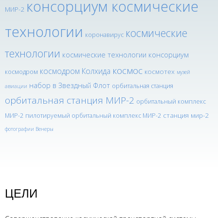
консорциум космические
МИР-2
технологии
космические
коронавирус
технологии
космические технологии консорциум
космос
космодром Колхида
космотех
космодром
музей
набор в Звездный Флот
орбитальная станция
авиации
орбитальная станция МИР-2
орбитальный комплекс
станция мир-2
МИР-2
пилотируемый орбитальный комплекс МИР-2
фотографии Венеры
ЦЕЛИ