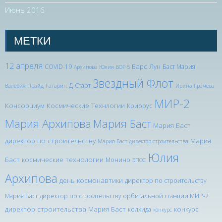
Июнь 2016
МЕТКИ
12 апреля
Барс Лун
COVID-19
Баст Мария
Архипова Юлия
БОР-5
Звездный Флот
Д-Старт
Валерия Прайд
Гагарин
Ирина Грачева
МИР-2
Консорциум Космические Технлогии
Криорус
Мария Архипова
Мария Баст
Мария Баст
директор по строительству
Мария
Мария Баст директор строительства
Юлия
Баст космические технологии
Монино
ЭПОС
Архипова
день космонавтики
директор по строительству
Мария Баст
директор по строительству орбитальной станции МИР-2
директор строительства Мария Баст
конкурс
колхида
конкурс