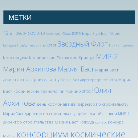
МЕТКИ
12 апреля
Барс Лун
COVID-19
Баст Мария
Архипова Юлия
БОР-5
Звездный Флот
Д-Старт
Валерия Прайд
Гагарин
Ирина Грачева
МИР-2
Консорциум Космические Технлогии
Криорус
Мария Архипова
Мария Баст
Мария Баст
директор по строительству
Мария
Мария Баст директор строительства
Юлия
Баст космические технологии
Монино
ЭПОС
Архипова
день космонавтики
директор по строительству
Мария Баст
директор по строительству орбитальной станции МИР-2
директор строительства Мария Баст
конкурс
колхида
конкурс
консорциум космические
МИР-2