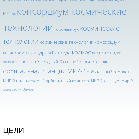
консорциум космические
МИР-2
технологии
космические
коронавирус
технологии
космические технологии консорциум
космос
космодром Колхида
космотех
космодром
музей
набор в Звездный Флот
орбитальная станция
авиации
орбитальная станция МИР-2
орбитальный комплекс
станция мир-2
МИР-2
пилотируемый орбитальный комплекс МИР-2
фотографии Венеры
ЦЕЛИ