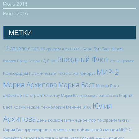
Июль 2016
Июнь 2016
МЕТКИ
12 апреля
Барс Лун
COVID-19
Баст Мария
Архипова Юлия
БОР-5
Звездный Флот
Д-Старт
Валерия Прайд
Гагарин
Ирина Грачева
МИР-2
Консорциум Космические Технлогии
Криорус
Мария Архипова
Мария Баст
Мария Баст
директор по строительству
Мария
Мария Баст директор строительства
Юлия
Баст космические технологии
Монино
ЭПОС
Архипова
день космонавтики
директор по строительству
Мария Баст
директор по строительству орбитальной станции МИР-2
директор строительства Мария Баст
конкурс
колхида
конкурс