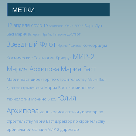
МЕТКИ
12 апреля
Барс Лун
COVID-19
Архипова Юлия
БОР-5
Баст Мария
Д-Старт
Валерия Прайд
Гагарин
Звездный Флот
Консорциум
Ирина Грачева
МИР-2
Космические Технлогии
Криорус
Мария Архипова
Мария Баст
Мария Баст директор по строительству
Мария Баст
Мария Баст космические
директор строительства
Юлия
технологии
Монино
ЭПОС
Архипова
день космонавтики
директор по
строительству Мария Баст
директор по строительству
директор
орбитальной станции МИР-2