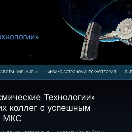
АЯ СТАНЦИЯ «МИР-2»
ФИЗИКО-АСТРОНОМИЧЕСКАЯ ТЕОРИЯ
Б&Г
смические Технологии»
их коллег с успешным
а МКС
ет американских коллег — компанию SpaceX и ее