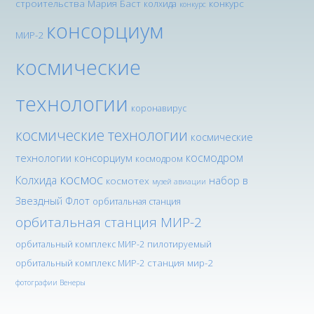
строительства Мария Баст
конкурс
колхида
конкурс
консорциум
МИР-2
космические
технологии
коронавирус
космические технологии
космические
космодром
технологии консорциум
космодром
космос
Колхида
набор в
космотех
музей авиации
Звездный Флот
орбитальная станция
орбитальная станция МИР-2
орбитальный комплекс МИР-2
пилотируемый
станция мир-2
орбитальный комплекс МИР-2
фотографии Венеры