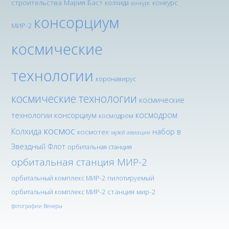
строительства Мария Баст
конкурс
колхида
конкурс
консорциум
МИР-2
космические
технологии
коронавирус
космические технологии
космические
космодром
технологии консорциум
космодром
космос
Колхида
набор в
космотех
музей авиации
Звездный Флот
орбитальная станция
орбитальная станция МИР-2
орбитальный комплекс МИР-2
пилотируемый
станция мир-2
орбитальный комплекс МИР-2
фотографии Венеры