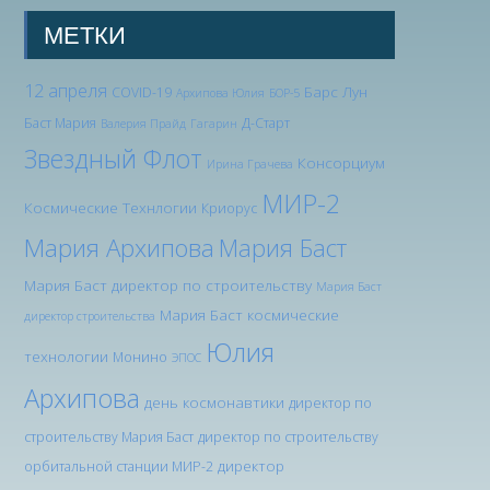
МЕТКИ
12 апреля
Барс Лун
COVID-19
Архипова Юлия
БОР-5
Баст Мария
Д-Старт
Валерия Прайд
Гагарин
Звездный Флот
Консорциум
Ирина Грачева
МИР-2
Космические Технлогии
Криорус
Мария Архипова
Мария Баст
Мария Баст директор по строительству
Мария Баст
Мария Баст космические
директор строительства
Юлия
технологии
Монино
ЭПОС
Архипова
день космонавтики
директор по
строительству Мария Баст
директор по строительству
директор
орбитальной станции МИР-2