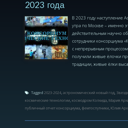
2023 года
В 2023 году наступление А
утра по Москве – именно э
действительным научно об
сотрудники консорциума «К
с непрерывным процессом 
получили живые ёлочки пр
традиции, живые ёлки выса
Tagged
2023-2024
,
астрономический новый год
,
Звезд
космические технологии
,
космодром Колхида
,
Мария Арх
публичный отчет консорциума
,
фемтоспутники
,
Юлия Арх