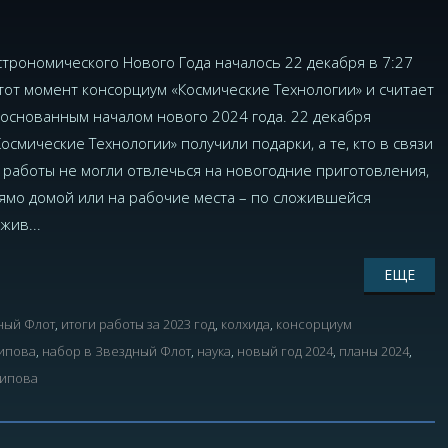
строномического Нового Года началось 22 декабря в 7:27
тот момент консорциум «Космические Технологии» и считает
основанным началом нового 2024 года. 22 декабря
осмические Технологии» получили подарки, а те, кто в связи
работы не могли отвлечься на новогодние приготовления,
ямо домой или на рабочие места – по сложившейся
жив...
ЕЩЕ
ный Флот
,
итоги работы за 2023 год
,
колхида
,
консорциум
ипова
,
набор в Звездный Флот
,
наука
,
новый год 2024
,
планы 2024
,
ипова