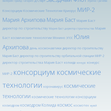
Д-Старт
Валерия Прайд
Гагарин
Ирина Грачева
МИР-2
Консорциум Космические Технлогии
Криорус
Мария Архипова
Мария Баст
Мария Баст
директор по строительству
Мария
Мария Баст директор строительства
Юлия
Баст космические технологии
Монино
ЭПОС
Архипова
день космонавтики
директор по строительству
Мария Баст
директор по строительству орбитальной станции МИР-2
директор строительства Мария Баст
конкурс
колхида
конкурс
консорциум космические
МИР-2
технологии
космические
коронавирус
технологии
космические технологии консорциум
космос
космодром Колхида
космотех
космодром
музей