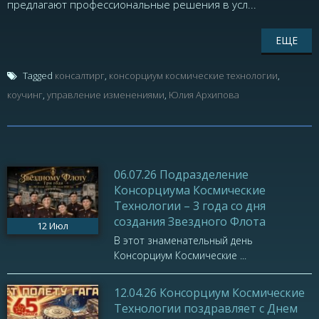
предлагают профессиональные решения в усл...
ЕЩЕ
Tagged
консалтирг
,
консорциум космические технологии
,
коучинг
,
управление изменениями
,
Юлия Архипова
06.07.26 Подразделение
Консорциума Космические
Технологии – 3 года со дня
создания Звездного Флота
12
Июл
В этот знаменательный день
Консорциум Космические ...
12.04.26 Консорциум Космические
Технологии поздравляет с Днем