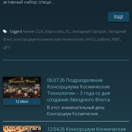
активный набор специ...
ЕЩЕ
Tagged
Армия США
,
Евросоюз
,
ЕС
,
Звездный Городок
,
Звездный
Флот
,
консорциум космические технологии
,
НАТО
,
работа
,
ФБР
,
ЦРУ
06.07.26 Подразделение
Консорциума Космические
Технологии – 3 года со дня
создания Звездного Флота
12
Июл
В этот знаменательный день
Консорциум Космические ...
12.04.26 Консорциум Космические