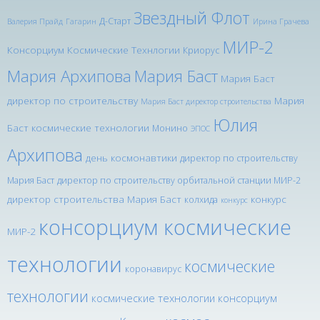
Звездный Флот
Д-Старт
Валерия Прайд
Гагарин
Ирина Грачева
МИР-2
Консорциум Космические Технлогии
Криорус
Мария Архипова
Мария Баст
Мария Баст
директор по строительству
Мария
Мария Баст директор строительства
Юлия
Баст космические технологии
Монино
ЭПОС
Архипова
день космонавтики
директор по строительству
Мария Баст
директор по строительству орбитальной станции МИР-2
директор строительства Мария Баст
конкурс
колхида
конкурс
консорциум космические
МИР-2
технологии
космические
коронавирус
технологии
космические технологии консорциум