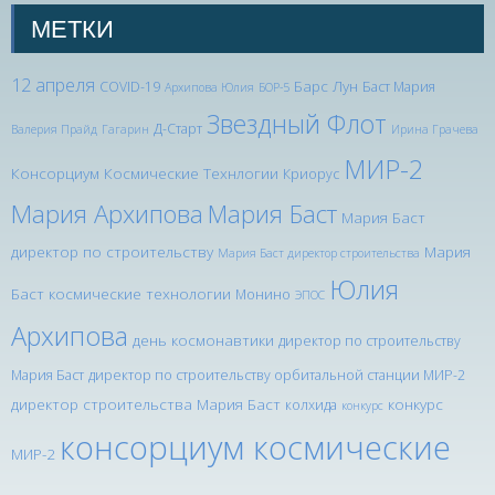
МЕТКИ
12 апреля
Барс Лун
COVID-19
Баст Мария
Архипова Юлия
БОР-5
Звездный Флот
Д-Старт
Валерия Прайд
Гагарин
Ирина Грачева
МИР-2
Консорциум Космические Технлогии
Криорус
Мария Архипова
Мария Баст
Мария Баст
директор по строительству
Мария
Мария Баст директор строительства
Юлия
Баст космические технологии
Монино
ЭПОС
Архипова
день космонавтики
директор по строительству
Мария Баст
директор по строительству орбитальной станции МИР-2
директор строительства Мария Баст
конкурс
колхида
конкурс
консорциум космические
МИР-2