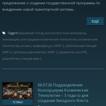
предложение о создании государственной программы по
внедрению новой транспортной системы...
ЕЩЕ
Tagged
вакуумный поезд
,
высокопрочные материалы
,
инновации
,
консорциум космические технологии
,
космические
технологии
,
космос
,
медведев д.а.
,
МИР-2
,
орбитальная станция
МИР-2
,
орбитальный комплекс МИР-2
,
правительство РФ
,
разработки
,
станция мир-2
06.07.26 Подразделение
Консорциума Космические
Технологии – 3 года со дня
создания Звездного Флота
12
Июл