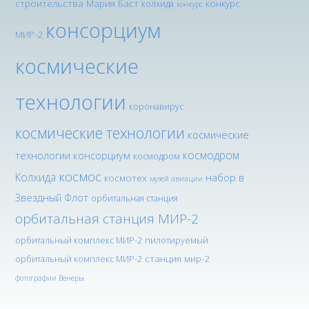
строительства Мария Баст
конкурс
колхида
конкурс
консорциум
МИР-2
космические
технологии
коронавирус
космические технологии
космические
космодром
технологии консорциум
космодром
космос
Колхида
набор в
космотех
музей авиации
Звездный Флот
орбитальная станция
орбитальная станция МИР-2
орбитальный комплекс МИР-2
пилотируемый
станция мир-2
орбитальный комплекс МИР-2
фотографии Венеры