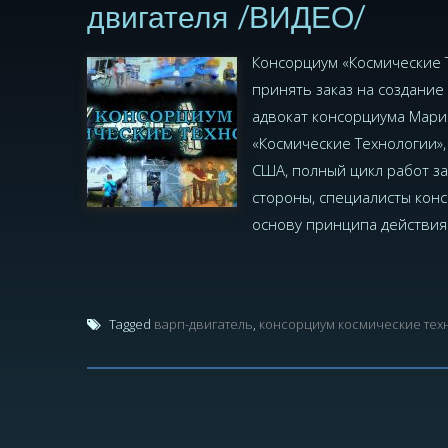
двигателя /ВИДЕО/
Консорциум «Космические 
принять заказ на создание
адвокат консорциума Мари
«Космические Технологии»
США, полный цикл работ за
стороны, специалисты конс
основу принципа действия 
Tagged
варп-двигатель
,
консорциум космические тех