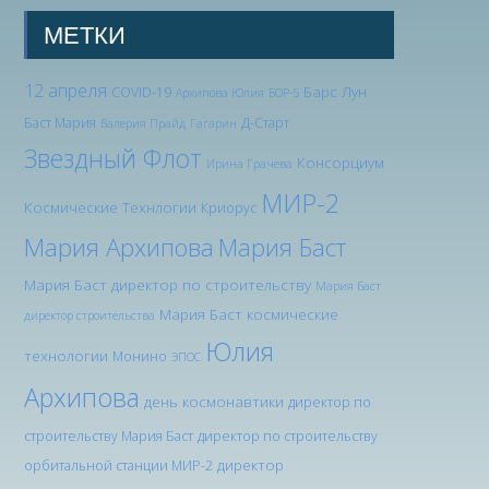
МЕТКИ
12 апреля
Барс Лун
COVID-19
Архипова Юлия
БОР-5
Баст Мария
Д-Старт
Валерия Прайд
Гагарин
Звездный Флот
Консорциум
Ирина Грачева
МИР-2
Космические Технлогии
Криорус
Мария Архипова
Мария Баст
Мария Баст директор по строительству
Мария Баст
Мария Баст космические
директор строительства
Юлия
технологии
Монино
ЭПОС
Архипова
день космонавтики
директор по
строительству Мария Баст
директор по строительству
директор
орбитальной станции МИР-2