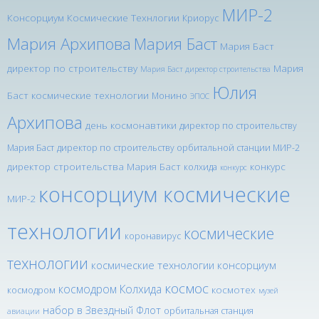
МИР-2
Консорциум Космические Технлогии
Криорус
Мария Архипова
Мария Баст
Мария Баст
директор по строительству
Мария
Мария Баст директор строительства
Юлия
Баст космические технологии
Монино
ЭПОС
Архипова
день космонавтики
директор по строительству
Мария Баст
директор по строительству орбитальной станции МИР-2
директор строительства Мария Баст
конкурс
колхида
конкурс
консорциум космические
МИР-2
технологии
космические
коронавирус
технологии
космические технологии консорциум
космос
космодром Колхида
космотех
космодром
музей
набор в Звездный Флот
орбитальная станция
авиации