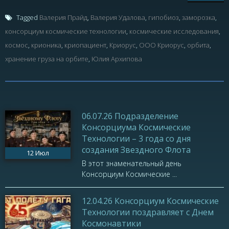
Tagged
Валерия Прайд
,
Валерия Удалова
,
гипобиоз
,
заморозка
,
консорциум космические технологии
,
космические исследования
,
космос
,
крионика
,
криопациент
,
Криорус
,
ООО Криорус
,
орбита
,
хранение груза на орбите
,
Юлия Архипова
06.07.26 Подразделение
Консорциума Космические
Технологии – 3 года со дня
создания Звездного Флота
12
Июл
В этот знаменательный день
Консорциум Космические ...
12.04.26 Консорциум Космические
Технологии поздравляет с Днем
Космонавтики