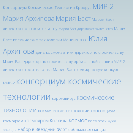
МИР-2
Консорциум Космические Технлогии
Криорус
Мария Архипова
Мария Баст
Мария Баст
директор по строительству
Мария
Мария Баст директор строительства
Юлия
Баст космические технологии
Монино
ЭПОС
Архипова
день космонавтики
директор по строительству
Мария Баст
директор по строительству орбитальной станции МИР-2
директор строительства Мария Баст
конкурс
колхида
конкурс
консорциум космические
МИР-2
технологии
космические
коронавирус
технологии
космические технологии консорциум
космос
космодром Колхида
космотех
космодром
музей
набор в Звездный Флот
орбитальная станция
авиации