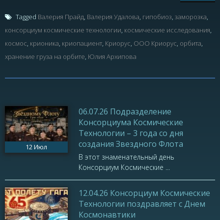
Tagged
Валерия Прайд
,
Валерия Удалова
,
гипобиоз
,
заморозка
,
консорциум космические технологии
,
космические исследования
,
космос
,
крионика
,
криопациент
,
Криорус
,
ООО Криорус
,
орбита
,
хранение груза на орбите
,
Юлия Архипова
06.07.26 Подразделение
Консорциума Космические
Технологии – 3 года со дня
создания Звездного Флота
12
Июл
В этот знаменательный день
Консорциум Космические ...
12.04.26 Консорциум Космические
Технологии поздравляет с Днем
Космонавтики